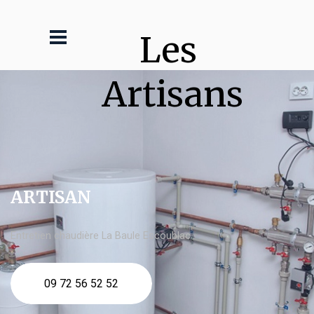
Les 
Artisans
ARTISAN
Entretien chaudière La Baule Escoublac
09 72 56 52 52