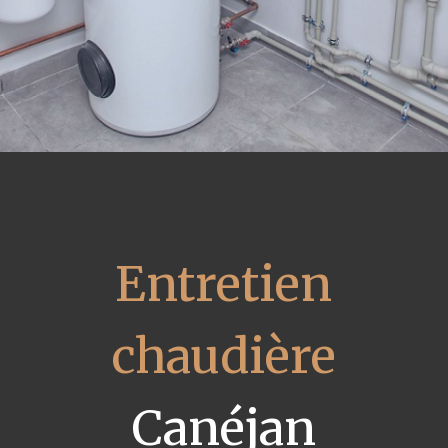
Entretien
chaudière
Canéjan