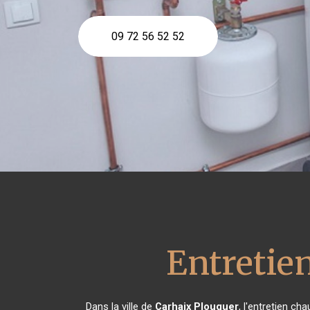
09 72 56 52 52
Entretie
Dans la ville de
Carhaix Plouguer
, l'entretien ch