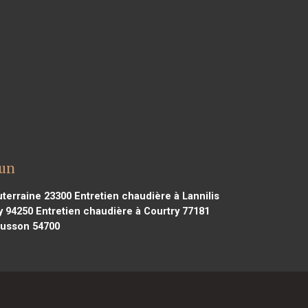
dun
uterraine 23300
Entretien chaudière à Lannilis
y 94250
Entretien chaudière à Courtry 77181
ousson 54700