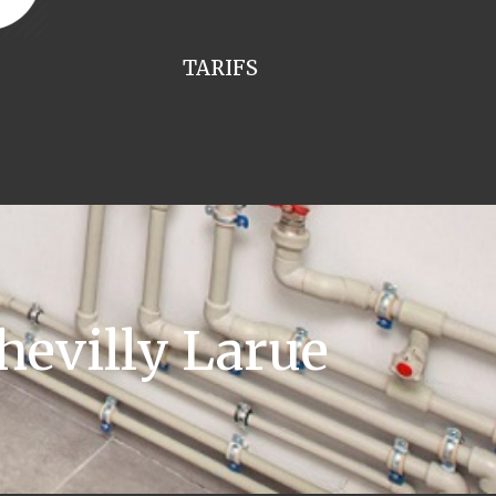
TARIFS
evilly Larue