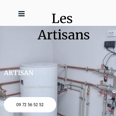
Les 
Artisans
ARTISAN
Entretien chaudière Dammarie les Lys
09 72 56 52 52