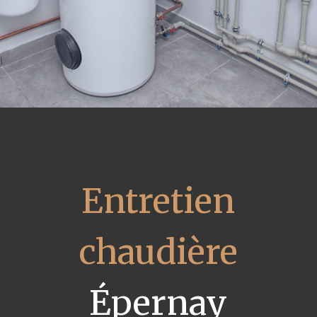
Entretien
chaudière
Épernay