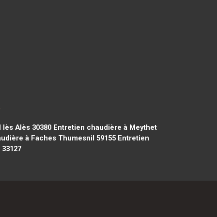
p
 lès Alès 30380
Entretien chaudière à Meythet
audière à Faches Thumesnil 59155
Entretien
c 33127