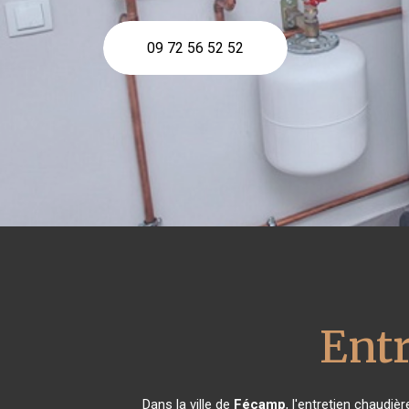
09 72 56 52 52
Entr
Dans la ville de
Fécamp
, l'entretien chaudiè