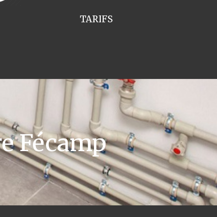
TARIFS
re Fécamp