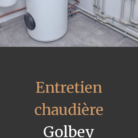
Entretien
chaudière
Golbey