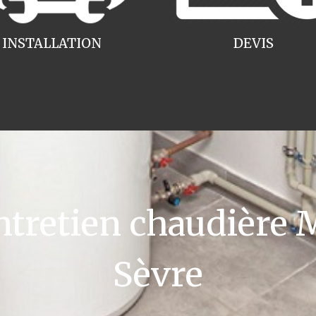
INSTALLATION
DEVIS
retien chaudière 
Sèvre