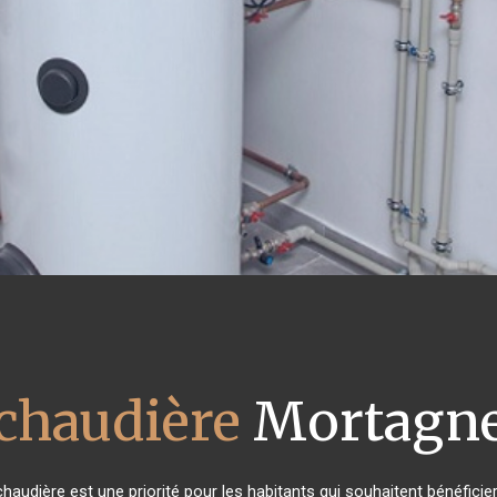
 chaudière
Mortagne
n chaudière est une priorité pour les habitants qui souhaitent bénéfic