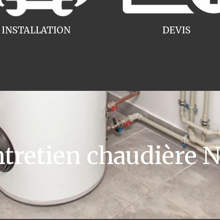
INSTALLATION
DEVIS
retien chaudière No