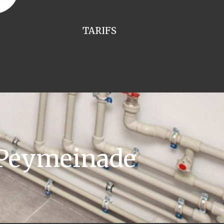
TARIFS
 Peymeinade