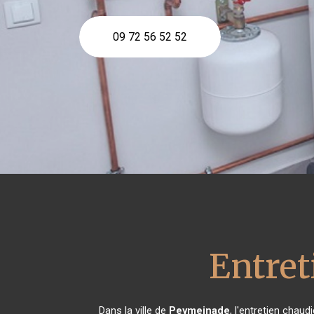
09 72 56 52 52
Entret
Dans la ville de
Peymeinade
, l'entretien chau