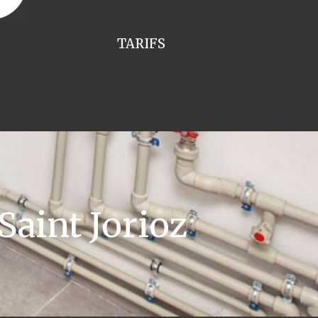
TARIFS
aint Jorioz