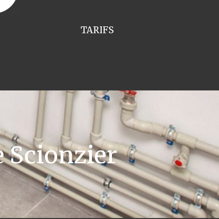
TARIFS
 Scionzier