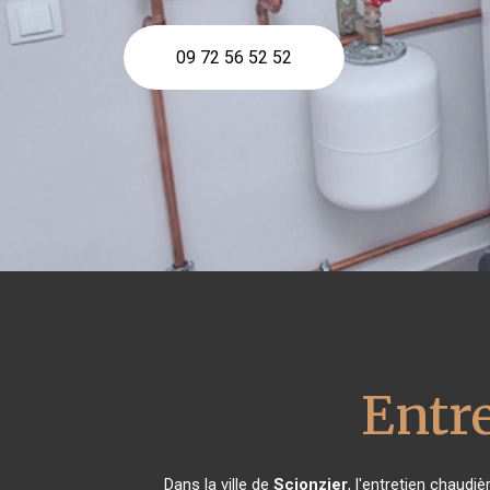
09 72 56 52 52
Entr
Dans la ville de
Scionzier
, l'entretien chaudi