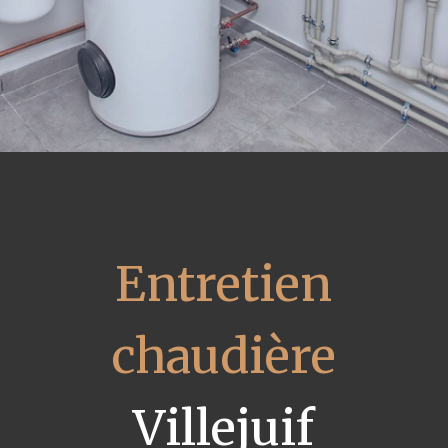
Entretien
chaudière
Villejuif