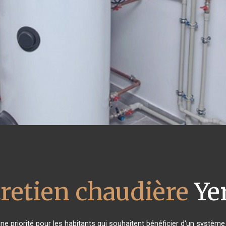
retien chaudière
Ye
 une priorité pour les habitants qui souhaitent bénéficier d'un systè