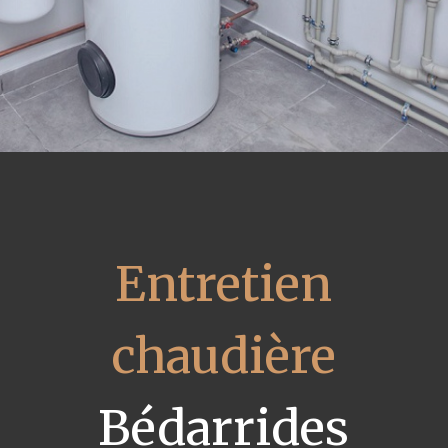
Entretien
chaudière
Bédarrides