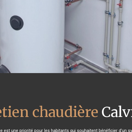
tien chaudière
Calv
ère est une priorité pour les habitants qui souhaitent bénéficier d'un