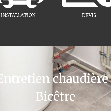
INSTALLATION
DEVIS
tretien chaudière
Bicêtre