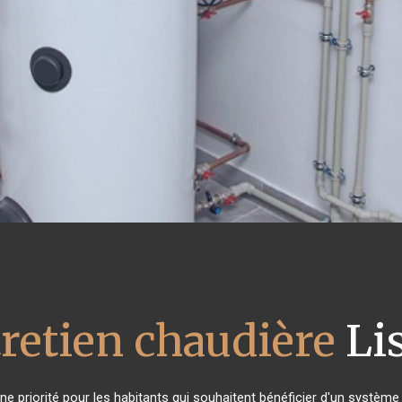
retien chaudière
Li
 une priorité pour les habitants qui souhaitent bénéficier d'un systèm