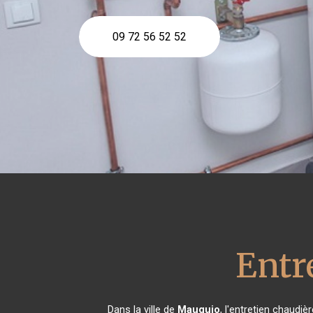
09 72 56 52 52
Entr
Dans la ville de
Mauguio
, l'entretien chaudi