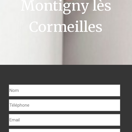
Montigny lès
Cormeilles