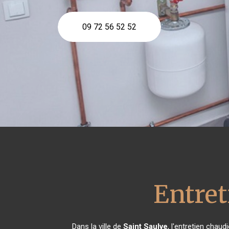
09 72 56 52 52
Entret
Dans la ville de
Saint Saulve
, l'entretien chau