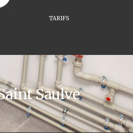
TARIFS
aint Saulve