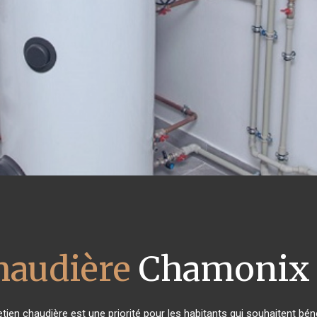
haudière
Chamonix 
tretien chaudière est une priorité pour les habitants qui souhaitent b