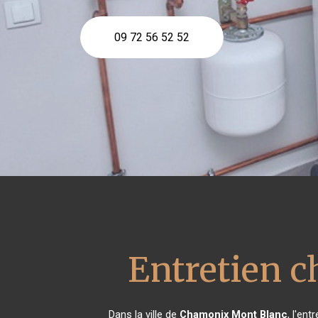
09 72 56 52 52
Entretien c
Dans la ville de
Chamonix Mont Blanc
, l'en