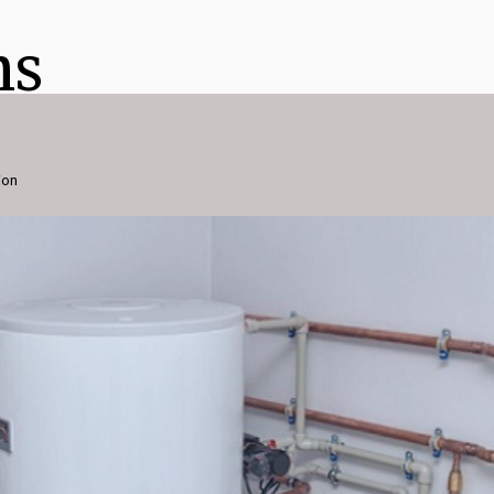
ns
ion