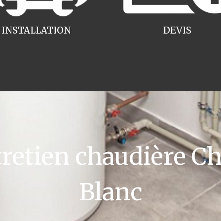
INSTALLATION
DEVIS
etien chaudière 
Blanc