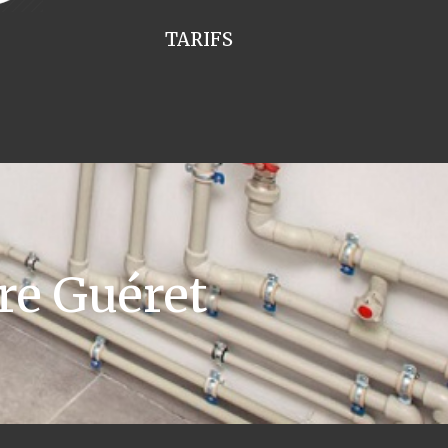
TARIFS
re Guéret