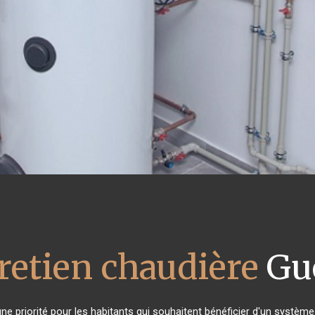
retien chaudière
Gu
 une priorité pour les habitants qui souhaitent bénéficier d'un systè