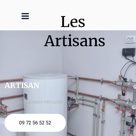
Les 
Artisans
ARTISAN
Entretien chaudière Hérouville Saint Clair
09 72 56 52 52