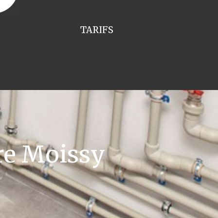
TARIFS
re Moissy