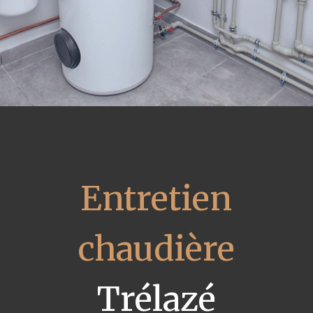
Entretien
chaudière
Trélazé